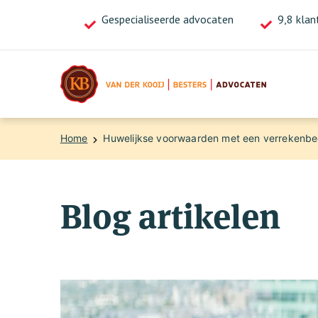
Gespecialiseerde advocaten
Bel ons nu voor direct advies!
9,8 klan
020-4713718
Home
Huwelijkse voorwaarden met een verrekenbedi
Blog artikelen