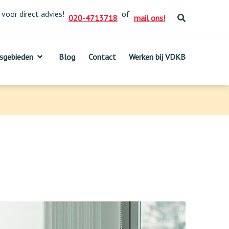
 voor direct advies!
of
020-4713718
mail ons!
sgebieden
sgebieden
Blog
Blog
Contact
Contact
Werken bij VDKB
Werken bij VDKB