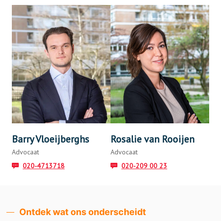
Barry Vloeijberghs
Rosalie van Rooijen
Advocaat
Advocaat
020-4713718
020-209 00 23
Ontdek wat ons onderscheidt