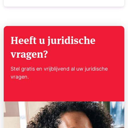
Heeft u juridische
vragen?
Stel gratis en vrijblijvend al uw juridische
vragen.