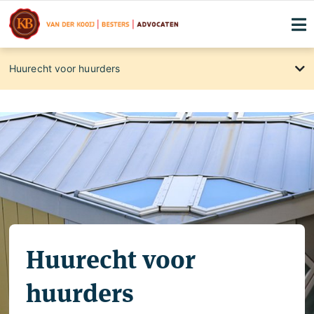
Het aangaan van huurovereenkomsten
Huurecht voor huurders
Het verhuren van uw woning voor bepaalde tijd
en onbepaalde tijd
Het eindigen van huurovereenkomsten voor
woonruimte
Huurecht voor huurders
Huurrecht voor verhuurders
Kosten verhuurmakelaar terughalen!
Huurecht voor
huurders