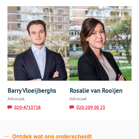
Barry Vloeijberghs
Rosalie van Rooijen
Advocaat
Advocaat
020-4713718
020-209 00 23
Ontdek wat ons onderscheidt