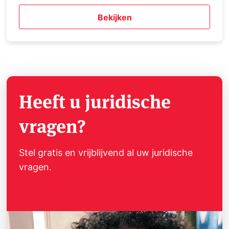
Bekijken
Heeft u juridische
vragen?
Stel gratis en vrijblijvend al uw juridische
vragen.