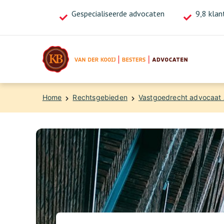
Gespecialiseerde advocaten
Bel ons nu voor direct advies!
9,8 klan
020-4713718
Home
Rechtsgebieden
Vastgoedrecht advocaat