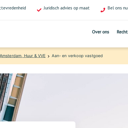
ttevredenheid
of
Juridisch advies op maat
Bel ons nu
mail ons!
Over ons
Over ons
Recht
Recht
 Amsterdam, Huur & VVE
Aan- en verkoop vastgoed