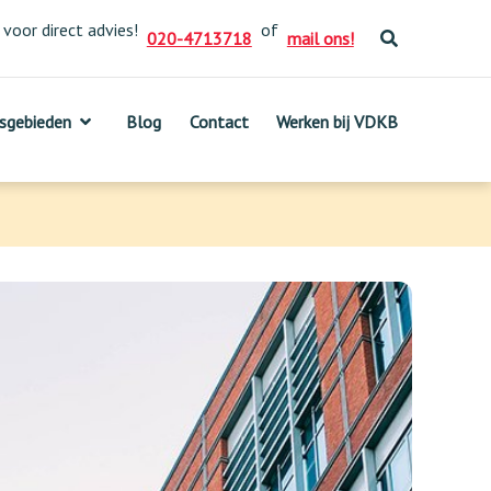
 voor direct advies!
of
020-4713718
mail ons!
sgebieden
sgebieden
Blog
Blog
Contact
Contact
Werken bij VDKB
Werken bij VDKB