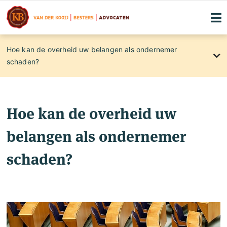
Hoe kan de overheid uw belangen als
Hoe kan de overheid uw belangen als ondernemer
ondernemer schaden?
schaden?
Procedures tegen de overheid.
Particulieren en bestuursrecht
Hoe kan de overheid uw
Ondernemers en bestuursrecht
belangen als ondernemer
schaden?