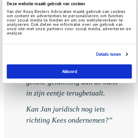
Deze website maakt gebruik van cookies
terugbetaald.
Van der Kooij Besters Advocaten maakt gebruik van cookies
om content en advertenties te personaliseren, om functies
voor social media te bieden en om ons websiteverkeer te
analyseren. Ook delen we informatie over uw gebruik van
Een en ander zit Jan niet lekker.
onze site met onze partners voor social media, adverteren en
analyse.
Ze hadden immers afgesproken
dat de winsten en verliezen bij
Details tonen
helften zouden worden verdeeld
en nu heeft jan feitelijk de
Akkoord
gehele geldlening aan de bank
in zijn eentje terugbetaalt.
Kan Jan juridisch nog iets
richting Kees ondernemen?”