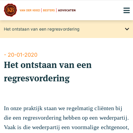
Het ontstaan van een regresvordering
About
International clients
Blog
- 20-01-2020
Het ontstaan van een
Maandelijkse kennismakingslunches
regresvordering
Contact
Rechtsgebiedenregister
Familierecht
In onze praktijk staan we regelmatig cliënten bij
Klachtenregeling
die een regresvordering hebben op een wederpartij.
Privacyverklaring
Vaak is die wederpartij een voormalige echtgenoot,
Advocaten die voor u strijden