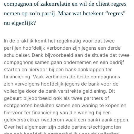
compagnon of zakenrelatie en wil de cliënt regres
Algemene Voorwaarden
nemen op zo’n partij. Maar wat betekent “regres”
Over ons
nu eigenlijk?
Bedankt voor uw bericht
In de praktijk komt het regelmatig voor dat twee
Disclaimer
partijen hoofdelijk verbonden zijn jegens een derde
Kwaliteit
schuldeiser. Denk bijvoorbeeld aan de situatie dat twee
compagnons samen gaan ondernemen en een bedrijf
Rechtsgebieden
starten en hiervoor bij een bank aankloppen ter
Winnaarsmentaliteit
financiering. Vaak verbinden de beide compagnons
zich vervolgens hoofdelijk jegens de bank voor de
Beschermd: Intern
volledige door de bank verstrekte geldlening. Dit
Servicegericht
gebeurt bijvoorbeeld ook als twee partners of
echtgenoten besluiten samen een woning te kopen en
Landelijke dekking
hiervoor ter financiering van die woning bij een
Werken bij VDKB
geldverstrekker (wederom vaak een bank) aankloppen.
Over het algemeen zijn beide partners/echtgenoten
Producten
dan ook hoofdelijk aansprakelijk voor de volledige