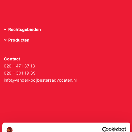
Algemene Voorwaarden
Over ons
Rechtsgebieden
Bedankt voor uw bericht
Producten
Disclaimer
Kwaliteit
Contact
Rechtsgebieden
020 – 471 37 18
020 – 301 19 89
Winnaarsmentaliteit
info@vanderkooijbestersadvocaten.nl
Beschermd: Intern
Servicegericht
Landelijke dekking
Werken bij VDKB
Producten