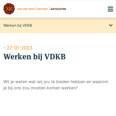
Werken bij VDKB
About
International clients
Blog
- 27-01-2023
Werken bij VDKB
Maandelijkse kennismakingslunches
Contact
Rechtsgebiedenregister
Wil je weten wat wij jou te bieden hebben en waarom
Familierecht
je bij ons zou moeten komen werken?
Klachtenregeling
Privacyverklaring
Advocaten die voor u strijden