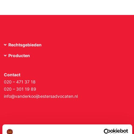
Advocaten die voor u strijden
Algemene Voorwaarden
Over ons
Bedankt voor uw bericht
Rechtsgebieden
Disclaimer
Producten
Kwaliteit
Rechtsgebieden
Contact
Winnaarsmentaliteit
020 – 471 37 18
020 – 301 19 89
Beschermd: Intern
info@vanderkooijbestersadvocaten.nl
Servicegericht
Landelijke dekking
Werken bij VDKB