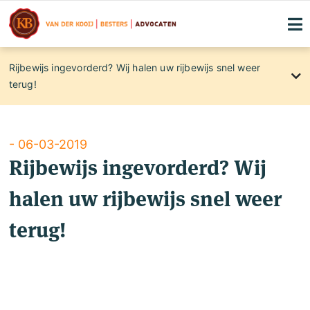
Rijbewijs ingevorderd? Wij halen uw rijbewijs snel weer
terug!
About
International clients
Blog
- 06-03-2019
Rijbewijs ingevorderd? Wij
Maandelijkse kennismakingslunches
halen uw rijbewijs snel weer
Contact
Rechtsgebiedenregister
terug!
Familierecht
Klachtenregeling
Privacyverklaring