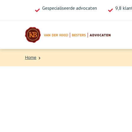
Gespecialiseerde advocaten
Bel ons nu voor direct advies!
9,8 klan
020-4713718
Home