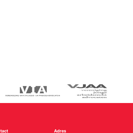
tact
Adres