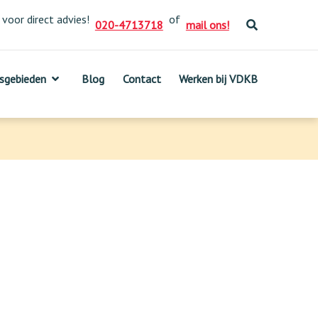
 voor direct advies!
of
020-4713718
mail ons!
sgebieden
sgebieden
Blog
Blog
Contact
Contact
Werken bij VDKB
Werken bij VDKB