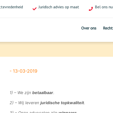
ttevredenheid
of
Juridisch advies op maat
Bel ons nu
mail ons!
Over ons
Over ons
Recht
Recht
- 13-03-2019
1) – We zijn
betaalbaar
.
2) – Wij leveren
juridische topkwaliteit
.
3) – Onze advocaten zijn
winnaars
.