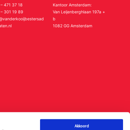
 – 471 37 18
Kantoor Amsterdam:
 – 301 19 89
Van Leijenberghlaan 197a +
o@vanderkooijbestersad
b
ten.nl
1082 GG Amsterdam
Akkoord