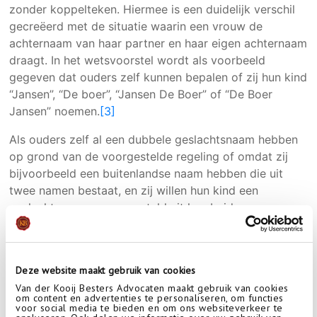
zonder koppelteken. Hiermee is een duidelijk verschil
gecreëerd met de situatie waarin een vrouw de
achternaam van haar partner en haar eigen achternaam
draagt. In het wetsvoorstel wordt als voorbeeld
gegeven dat ouders zelf kunnen bepalen of zij hun kind
“Jansen”, “De boer”, “Jansen De Boer” of “De Boer
Jansen” noemen.
[3]
Als ouders zelf al een dubbele geslachtsnaam hebben
op grond van de voorgestelde regeling of omdat zij
bijvoorbeeld een buitenlandse naam hebben die uit
twee namen bestaat, en zij willen hun kind een
geslachtsnaam samengesteld uit hun beider
geslachtsnamen geven, mogen zij zelf kiezen welke
naam zij willen doorgeven. Ook dan geldt dat de
dubbele geslachtsnaam uit niet meer dan twee namen
Deze website maakt gebruik van cookies
mag bestaan, waarbij geldt dat een reeds bestaande
Van der Kooij Besters Advocaten maakt gebruik van cookies
dubbele achternaam wordt gezien als één naam. Het
om content en advertenties te personaliseren, om functies
voor social media te bieden en om ons websiteverkeer te
wetsvoorstel geeft ook hier weer een voorbeeld van.