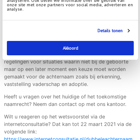
analyseren. Ook delen we informatie over uw gebruik van
De ouders “Cohen Rodrigues” en “Peters” kunnen
onze site met onze partners voor social media, adverteren en
analyse.
ervoor kiezen om hun kind één van de volgende namen
te geven: “Cohen Rodrigues”, “Peters”, “Cohen
Rodrigues Peters” of “Peters Cohen Rodrigues”.
[4]
Details tonen
Het bovenstaande geeft slechts de algemene
uitgangspunten van het wetsvoorstel weer. Het
Akkoord
wetvoorstel bevat ook dezelfde en/of aanvullende
regelingen voor situaties waarin niet bij de geboorte
maar op een later moment een keuze moet worden
gemaakt voor de achternaam zoals bij erkenning,
vaststelling vaderschap en adoptie.
Heeft u vragen over het huidige of het toekomstige
naamrecht? Neem dan contact op met ons kantoor.
Wilt u reageren op het wetsvoorstel via de
internetconsultatie? Dat kan tot 22 maart 2021 via de
volgende link:
https://www.internetconsultatie.nl/dubbeleachternaam