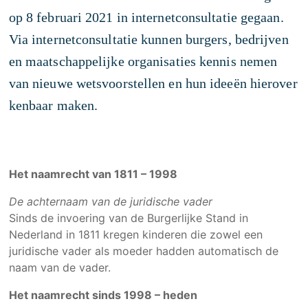
Advocaten die voor u strijden
op 8 februari 2021 in internetconsultatie gegaan.
Algemene Voorwaarden
Via internetconsultatie kunnen burgers, bedrijven
en maatschappelijke organisaties kennis nemen
Over ons
van nieuwe wetsvoorstellen en hun ideeën hierover
Bedankt voor uw bericht
kenbaar maken.
Disclaimer
Kwaliteit
Rechtsgebieden
Het naamrecht van 1811 – 1998
Winnaarsmentaliteit
De achternaam van de juridische vader
Beschermd: Intern
Sinds de invoering van de Burgerlijke Stand in
Nederland in 1811 kregen kinderen die zowel een
Servicegericht
juridische vader als moeder hadden automatisch de
Landelijke dekking
naam van de vader.
Werken bij VDKB
Het naamrecht sinds 1998 – heden