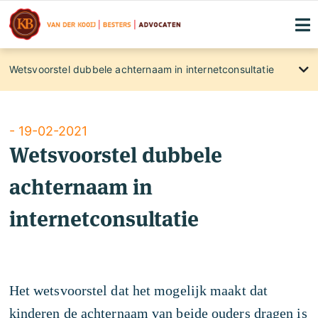
Wetsvoorstel dubbele achternaam in internetconsultatie
About
International clients
- 19-02-2021
Wetsvoorstel dubbele
Blog
Maandelijkse kennismakingslunches
achternaam in
Contact
internetconsultatie
Rechtsgebiedenregister
Familierecht
Klachtenregeling
Het wetsvoorstel dat het mogelijk maakt dat
Privacyverklaring
kinderen de achternaam van beide ouders dragen is