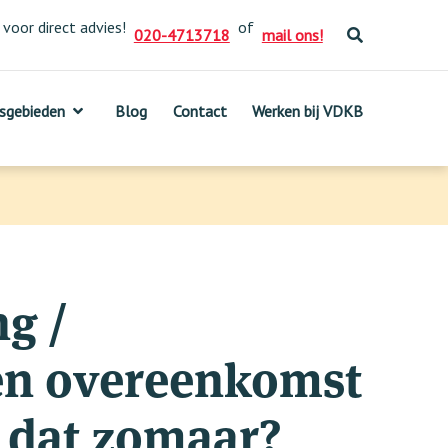
 voor direct advies!
of
020-4713718
mail ons!
sgebieden
sgebieden
Blog
Blog
Contact
Contact
Werken bij VDKB
Werken bij VDKB
g /
een overeenkomst
 dat zomaar?