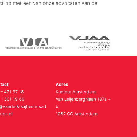
act op met een van onze advocaten van de
tact
Adres
 – 471 37 18
Kantoor Amsterdam:
 – 301 19 89
Van Leijenberghlaan 197a +
o@vanderkooijbestersad
b
ten.nl
1082 GG Amsterdam