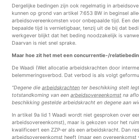
Dergelijke bedingen zijn ook regelmatig in arbeidsov
kunnen op grond van artikel 7:653 BW in beginsel al
arbeidsovereenkomsten voor onbepaalde tijd. Een der
bepaalde tijd is vernietigbaar, tenzij uit de bij dat b
werkgever blijkt dat het beding noodzakelijk is vanw
Daarvan is niet snel sprake.
Maar hoe zit het met een
concurrentie-/relatiebedi
De Waadi (Wet allocatie arbeidskrachten door intermed
belemmeringsverbod. Dat verbod is als volgt geformu
“Degene die
arbeidskrachten
ter beschikking stelt le
totstandkoming van een
arbeidsovereenkomst
na aflo
beschikking gestelde arbeidskracht en degene aan wie 
In artikel 9a lid 1 Waadi wordt niet gesproken over ee
arbeidsovereenkomst), maar is gekozen voor het ruime
kwalificeert een ZZP-er als een arbeidskracht. Dan r
arbeidsovereenkomst heeft (maar een overeenkomst v