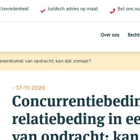
ttevredenheid
of
Juridisch advies op maat
Bel ons nu
mail ons!
Over ons
Over ons
Recht
Recht
overeenkomst van opdracht; kan dat zomaar?
- 17-11-2020
Concurrentiebedin
relatiebeding in 
van opdracht; kan