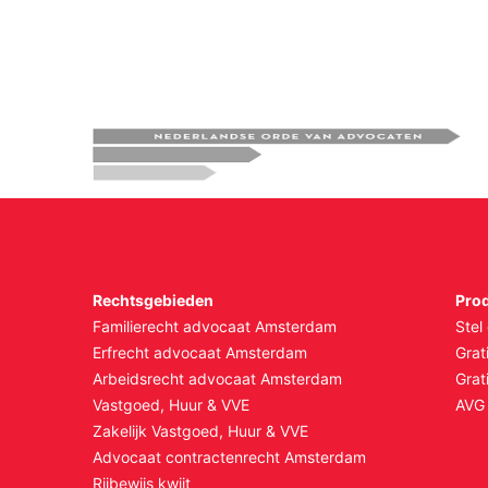
Rechtsgebieden
Pro
Familierecht advocaat Amsterdam
Stel
Erfrecht advocaat Amsterdam
Grat
Arbeidsrecht advocaat Amsterdam
Grat
Vastgoed, Huur & VVE
AVG 
Zakelijk Vastgoed, Huur & VVE
Advocaat contractenrecht Amsterdam
Rijbewijs kwijt