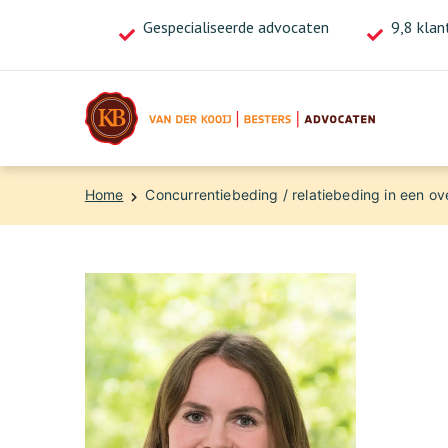
Gespecialiseerde advocaten
Bel ons nu voor direct advies!
9,8 klan
020-4713718
Home
Concurrentiebeding / relatiebeding in een 