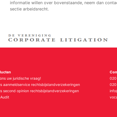
informatie willen over bovenstaande, neem dan cont
sectie arbeidsrecht.
ducten
Con
 ons uw juridische vraag!
020
is aanmeldservice rechtsbijstandverzekeringen
020
is second opinion rechtsbijstandverzekeringen
inf
Audit
voca