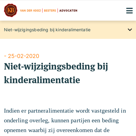
Niet-wijzigingsbeding bij kinderalimentatie
About
International clients
Blog
- 25-02-2020
Niet-wijzigingsbeding bij
Maandelijkse kennismakingslunches
kinderalimentatie
Contact
Rechtsgebiedenregister
Familierecht
Indien er partneralimentatie wordt vastgesteld in
Klachtenregeling
onderling overleg, kunnen partijen een beding
Privacyverklaring
opnemen waarbij zij overeenkomen dat de
Advocaten die voor u strijden