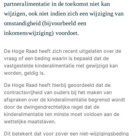
partneralimentatie in de toekomst niet kan
Algemene Voorwaarden
wijzigen, ook niet indien zich een wijziging van
Over ons
omstandigheid (bijvoorbeeld een
Bedankt voor uw bericht
inkomenswijziging) voordoet.
Disclaimer
De Hoge Raad heeft zich recent uitgelaten over de
Kwaliteit
vraag of een beding waarin is bepaald dat de
Rechtsgebieden
vastgestelde kinderalimentatie niet gewijzigd kan
worden, geldig is.
Winnaarsmentaliteit
De Hoge Raad heeft hierbij geoordeeld dat de
Beschermd: Intern
contractsvrijheid van ouders bij het maken van
Servicegericht
afspraken over de kinderalimentatie begrensd wordt
door de dwingendrechtelijke regel dat de
Landelijke dekking
kinderalimentatie ten minste moet voldoen aan de
Werken bij VDKB
wettelijke maatstaven.
Producten
Dit betekent dat voor zover een niet-wijzigingsbeding