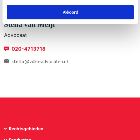
Akkoord
Stella van Meijl
Advocaat
020-4713718
stella@vdkb-advocaten.nl
Rechtsgebieden
Producten