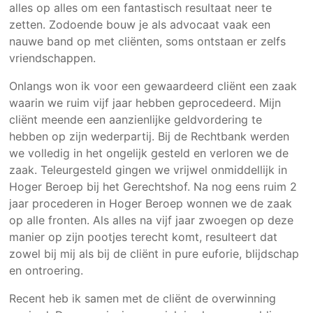
alles op alles om een fantastisch resultaat neer te
Algemene Voorwaarden
zetten. Zodoende bouw je als advocaat vaak een
nauwe band op met cliënten, soms ontstaan er zelfs
Over ons
vriendschappen.
Bedankt voor uw bericht
Onlangs won ik voor een gewaardeerd cliënt een zaak
Disclaimer
waarin we ruim vijf jaar hebben geprocedeerd. Mijn
cliënt meende een aanzienlijke geldvordering te
Kwaliteit
hebben op zijn wederpartij. Bij de Rechtbank werden
Rechtsgebieden
we volledig in het ongelijk gesteld en verloren we de
zaak. Teleurgesteld gingen we vrijwel onmiddellijk in
Winnaarsmentaliteit
Hoger Beroep bij het Gerechtshof. Na nog eens ruim 2
Beschermd: Intern
jaar procederen in Hoger Beroep wonnen we de zaak
op alle fronten. Als alles na vijf jaar zwoegen op deze
Servicegericht
manier op zijn pootjes terecht komt, resulteert dat
Landelijke dekking
zowel bij mij als bij de cliënt in pure euforie, blijdschap
en ontroering.
Werken bij VDKB
Recent heb ik samen met de cliënt de overwinning
Producten