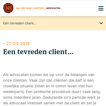
Een tevreden client…
About
International clients
Blog
- 27-03-2019
Een tevreden client…
Maandelijkse kennismakingslunches
Contact
Rechtsgebiedenregister
Als advocaten komen we op voor de belangen van
Familierecht
onze cliënten. Vaak zijn dat cliënten die zelf in een
moeilijke situatie zitten en in onmin leven met hun
Klachtenregeling
wederpartij. Een juridische procedure duurt vaak lang,
Privacyverklaring
soms meerdere jaren. Gedurende zo’n periode werk je
als advocaat intensief samen met de client en zet je
Advocaten die voor u strijden